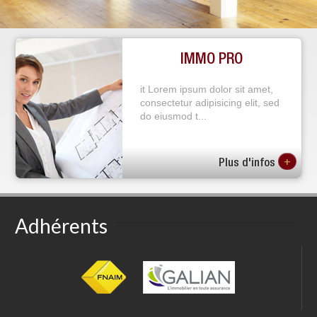
IMMO PRO
it Lorem ipsum dolor sit amet,
consectetur adipisicing elit, sed
do eiusmod t...
+
Plus d'infos
Adhérents