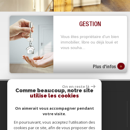
GESTION
Vous êtes propriétaire d'un bien
immobilier, libre ou déjà loué et
vous souha...
+
Plus d'infos
On en reste là
Comme beaucoup, notre site
Contactez-nous
utilise les cookies
Tél :
04.68.34.46.79
On aimerait vous accompagner pendant
E-mail :
atrium.immobilier@orange.fr
votre visite.
Adresse :
1 rue du Théatre - 66000 Perpignan
En poursuivant, vous acceptez l'utilisation des
cookies par ce site, afin de vous proposer des