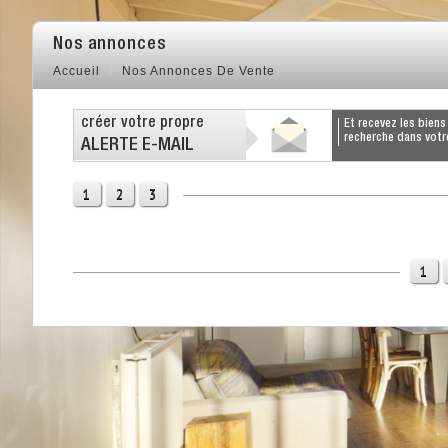
Nos annonces
Accueil
Nos Annonces De Vente
créer votre propre
et recevez les biens correspondants à votre
recherche dans votre
ALERTE E-MAIL
1
2
3
1