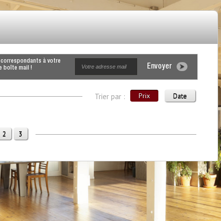
Envoyer
 boîte mail !
Prix
Date
Trier par :
2
3