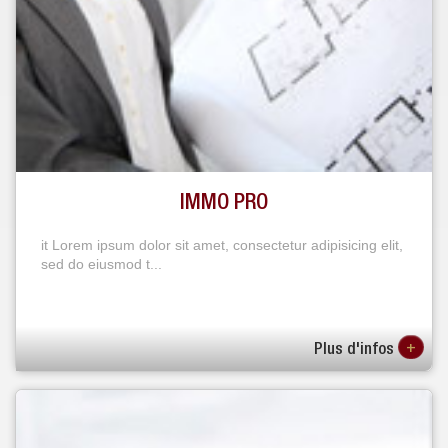
IMMO PRO
it Lorem ipsum dolor sit amet, consectetur adipisicing elit,
sed do eiusmod t...
+
Plus d'infos