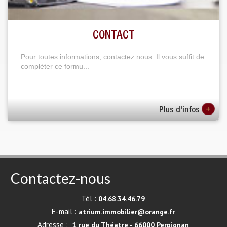
CONTACT
Pour toutes informations, contactez nous. Il vous suffit de
compléter ce formu...
+
Plus d'infos
Contactez-nous
Tél :
04.68.34.46.79
E-mail :
atrium.immobilier@orange.fr
Adresse :
1 rue du Théatre - 66000 Perpignan