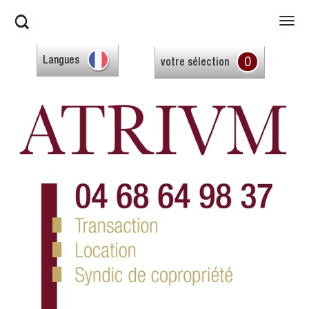
0
Langues
votre sélection