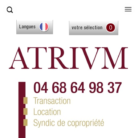
0
Langues
votre sélection