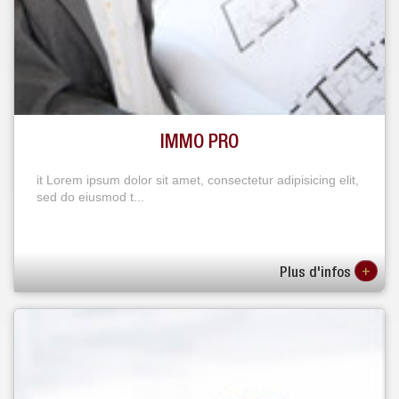
IMMO PRO
it Lorem ipsum dolor sit amet, consectetur adipisicing elit,
sed do eiusmod t...
+
Plus d'infos